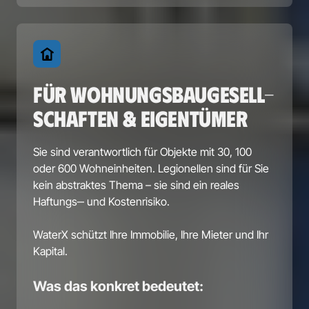
FÜR WOHNUNGSBAUGESELL-
SCHAFTEN & EIGENTÜMER
Sie 
sind 
verantwortlich 
für 
Objekte 
mit 
30, 
100 
oder 
600 
Wohneinheiten. 
Legionellen 
sind 
für 
Sie 
kein 
abstraktes 
Thema 
– 
sie 
sind 
ein 
reales 
Haftungs‒
und 
Kostenrisiko.

WaterX 
schützt 
Ihre 
Immobilie, 
Ihre 
Mieter 
und 
Ihr 
Kapital.
Was das konkret bedeutet: