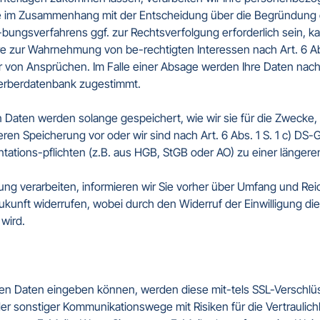
die im Zusammenhang mit der Entscheidung über die Begründung e
bungsverfahrens ggf. zur Rechtsverfolgung erforderlich sein, ka
zur Wahrnehmung von be-rechtigten Interessen nach Art. 6 Abs. 
von Ansprüchen. Im Falle einer Absage werden Ihre Daten nach 
erberdatenbank zugestimmt.  

aten werden solange gespeichert, wie wir sie für die Zwecke, f
iteren Speicherung vor oder wir sind nach Art. 6 Abs. 1 S. 1 c) DS
ions-pflichten (z.B. aus HGB, StGB oder AO) zu einer längeren 
ligung verarbeiten, informieren wir Sie vorher über Umfang und Rei
Zukunft widerrufen, wobei durch den Widerruf der Einwilligung die
wird.

n Daten eingeben können, werden diese mit-tels SSL-Verschlüss
der sonstiger Kommunikationswege mit Risiken für die Vertraulic