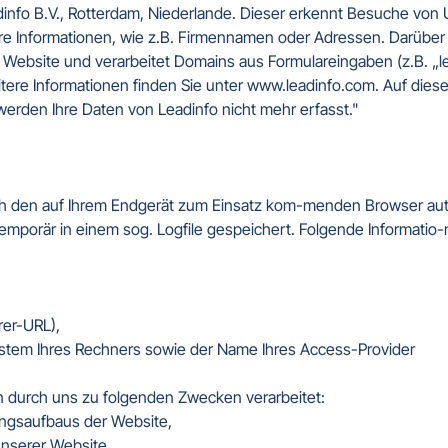
info B.V., Rotterdam, Niederlande. Dieser erkennt Besuche von
re Informationen, wie z.B. Firmennamen oder Adressen. Darüber h
 Website und verarbeitet Domains aus Formulareingaben (z.B. „l
itere Informationen finden Sie unter www.leadinfo.com. Auf dies
werden Ihre Daten von Leadinfo nicht mehr erfasst." 

rch den auf Ihrem Endgerät zum Einsatz kom-menden Browser aut
mporär in einem sog. Logfile gespeichert. Folgende Informatio-n
rer-URL),

ystem Ihres Rechners sowie der Name Ihres Access-Provider

en durch uns zu folgenden Zwecken verarbeitet:

ungsaufbaus der Website,

nserer Website,
