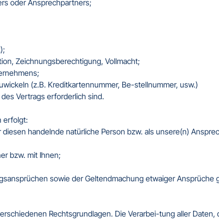
s oder Ansprechpartners;  

  

ation, Zeichnungsberechtigung, Vollmacht;  

ernehmens;  

zuwickeln (z.B. Kreditkartennummer, Be-stellnummer, usw.)  

 des Vertrags erforderlich sind.  

rfolgt:  

für diesen handelnde natürliche Person bzw. als unsere(n) Anspre
r bzw. mit Ihnen;  

ungsansprüchen sowie der Geltendmachung etwaiger Ansprüche ge
verschiedenen Rechtsgrundlagen. Die Verarbei-tung aller Daten, die