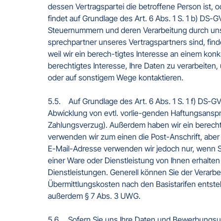
dessen Vertragspartei die betroffene Person ist, 
findet auf Grundlage des Art. 6 Abs. 1 S. 1 b) DS
Steuernummern und deren Verarbeitung durch uns is
sprechpartner unseres Vertragspartners sind, finde
weil wir ein berech-tigtes Interesse an einem ko
berechtigtes Interesse, Ihre Daten zu verarbeite
oder auf sonstigem Wege kontaktieren.

5.5.    Auf Grundlage des Art. 6 Abs. 1 S. 1 f) DS-
Abwicklung von evtl. vorlie-genden Haftungsansp
Zahlungsverzug). Außerdem haben wir ein berechti
verwenden wir zum einen die Post-Anschrift, aber
E-Mail-Adresse verwenden wir jedoch nur, wenn S
einer Ware oder Dienstleistung von Ihnen erhalten
Dienstleistungen. Generell können Sie der Verarbe
Übermittlungskosten nach den Basistarifen entsteh
außerdem § 7 Abs. 3 UWG.

5.6.    Sofern Sie uns Ihre Daten und Bewerbung