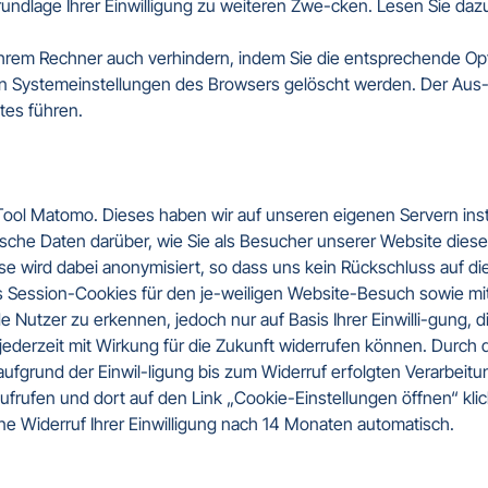
rundlage Ihrer Einwilligung zu weiteren Zwe-cken. Lesen Sie dazu 
 Ihrem Rechner auch verhindern, indem Sie die entsprechende Opt
en Systemeinstellungen des Browsers gelöscht werden. Der Aus-
es führen.

ol Matomo. Dieses haben wir auf unseren eigenen Servern instal
che Daten darüber, wie Sie als Besucher unserer Website diese n
e wird dabei anonymisiert, so dass uns kein Rückschluss auf die
s Session-Cookies für den je-weiligen Website-Besuch sowie mitt
Nutzer zu erkennen, jedoch nur auf Basis Ihrer Einwilli-gung, d
jederzeit mit Wirkung für die Zukunft widerrufen können. Durch
aufgrund der Einwil-ligung bis zum Widerruf erfolgten Verarbeitun
ufrufen und dort auf den Link „Cookie-Einstellungen öffnen“ klic
ne Widerruf Ihrer Einwilligung nach 14 Monaten automatisch.
