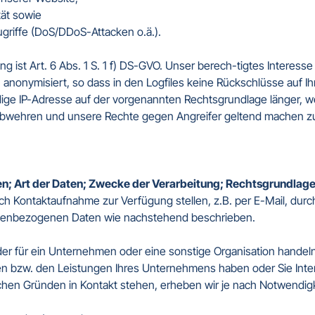
ät sowie

ugriffe (DoS/DDoS-Attacken o.ä.).

ng ist Art. 6 Abs. 1 S. 1 f) DS-GVO. Unser berech-tigtes Interess
nonymisiert, so dass in den Logfiles keine Rückschlüsse auf Ihr
ndige IP-Adresse auf der vorgenannten Rechtsgrundlage länger, we
abwehren und unsere Rechte gegen Angreifer geltend machen zu
en; Art der Daten; Zwecke der Verarbeitung; Rechtsgrundlage
 Kontaktaufnahme zur Verfügung stellen, z.B. per E-Mail, durch 
sonenbezogenen Daten wie nachstehend beschrieben.

der für ein Unternehmen oder eine sonstige Organisation handeln,
Ihren bzw. den Leistungen Ihres Unternehmens haben oder Sie In
lichen Gründen in Kontakt stehen, erheben wir je nach Notwendig