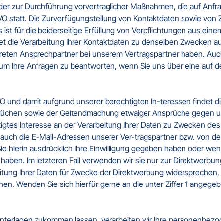
oder zur Durchführung vorvertraglicher Maßnahmen, die auf Anfra
-GVO statt. Die Zurverfügungstellung von Kontaktdaten sowie von 
t für die beiderseitige Erfüllung von Verpflichtungen aus einem 
t die Verarbeitung Ihrer Kontaktdaten zu denselben Zwecken auf G
nkreten Ansprechpartner bei unserem Vertragspartner haben. Auc
n, um Ihre Anfragen zu beantworten, wenn Sie uns über eine auf 
GVO und damit aufgrund unserer berechtigten In-teressen findet di
rüchen sowie der Geltendmachung etwaiger Ansprüche gegen uns
gtes Interesse an der Verarbeitung Ihrer Daten zu Zwecken des
 auch die E-Mail-Adressen unserer Ver-tragspartner bzw. von d
ie hierin ausdrücklich Ihre Einwilligung gegeben haben oder we
 haben. Im letzteren Fall verwenden wir sie nur zur Direktwerbun
itung Ihrer Daten für Zwecke der Direktwerbung widersprechen, o
en. Wenden Sie sich hierfür gerne an die unter Ziffer 1 angegeb
sunterlagen zukommen lassen, verarbeiten wir Ihre personenbez