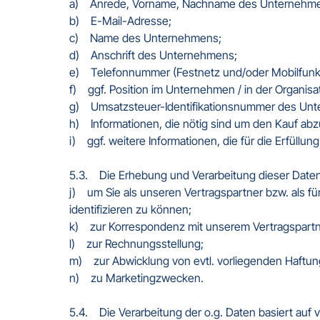
a)    Anrede, Vorname, Nachname des Unternehmer
b)    E-Mail-Adresse;  

c)    Name des Unternehmens;  

d)    Anschrift des Unternehmens;  

e)    Telefonnummer (Festnetz und/oder Mobilfunk);
f)    ggf. Position im Unternehmen / in der Organis
g)    Umsatzsteuer-Identifikationsnummer des Unt
h)    Informationen, die nötig sind um den Kauf ab
i)    ggf. weitere Informationen, die für die Erfüllung
5.3.    Die Erhebung und Verarbeitung dieser Daten e
j)    um Sie als unseren Vertragspartner bzw. als 
identifizieren zu können;  

k)    zur Korrespondenz mit unserem Vertragspartne
l)    zur Rechnungsstellung;  

m)    zur Abwicklung von evtl. vorliegenden Haft
n)    zu Marketingzwecken.  

5.4.    Die Verarbeitung der o.g. Daten basiert auf 