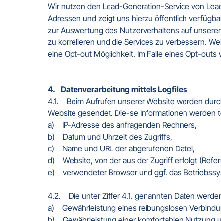
Wir nutzen den Lead-Generation-Service von Lead
Adressen und zeigt uns hierzu öffentlich verfügba
zur Auswertung des Nutzerverhaltens auf unserer
zu korrelieren und die Services zu verbessern. We
eine Opt-out Möglichkeit. Im Falle eines Opt-outs 
4.    Datenverarbeitung mittels Logfiles
4.1.    Beim Aufrufen unserer Website werden du
Website gesendet. Die-se Informationen werden te
a)    IP-Adresse des anfragenden Rechners,

b)    Datum und Uhrzeit des Zugriffs,

c)    Name und URL der abgerufenen Datei,

d)    Website, von der aus der Zugriff erfolgt (Refer
e)    verwendeter Browser und ggf. das Betriebss
4.2.    Die unter Ziffer 4.1. genannten Daten werd
a)    Gewährleistung eines reibungslosen Verbind
b)    Gewährleistung einer komfortablen Nutzung u